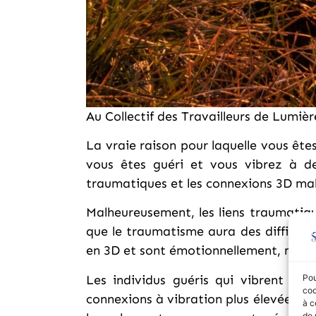
Au Collectif des Travailleurs de Lumièr
La vraie raison pour laquelle vous êt
vous êtes guéri et vous vibrez à de
traumatiques et les connexions 3D mal
Malheureusement, les liens traumatiqu
que le traumatisme aura des difficult
en 3D et sont émotionnellement, ment
Pou
Les individus guéris qui vibrent dan
coo
connexions à vibration plus élevée créen
à c
de 