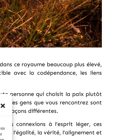
e dans ce royaume beaucoup plus élevé,
ible avec la codépendance, les liens
te personne qui choisit la paix plutôt
part des gens que vous rencontrez sont
s façons différentes.
 des connexions à l’esprit léger, ces
tir
ct, l’égalité, la vérité, l’alignement et
nt
son