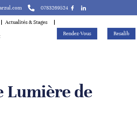
larzul.com
0783269524
Actualités & Stages
Rendez-Vous
Resalib
t
de Lumière de