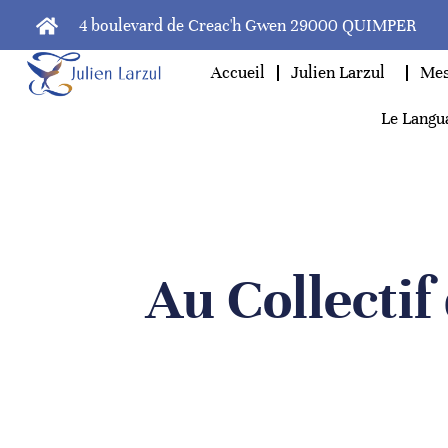
4 boulevard de Creac'h Gwen 29000 QUIMPER
Accueil
Julien Larzul
Mes
Le Langu
Au Collectif