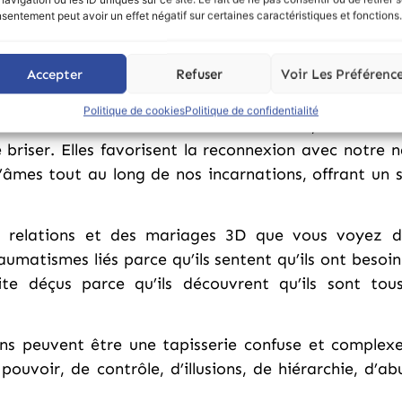
sentement peut avoir un effet négatif sur certaines caractéristiques et fonctions.
pportent la liberté et la joie, servant d’investisseme
ent de l’amour inconditionnel de Dieu, offrant un envi
Accepter
Refuser
Voir Les Préférenc
Politique de cookies
Politique de confidentialité
ntes de celles de la troisième dimension, car elles s
 briser. Elles favorisent la reconnexion avec notre n
’âmes tout au long de nos incarnations, offrant un
 relations et des mariages 3D que vous voyez da
raumatismes liés parce qu’ils sentent qu’ils ont beso
uite déçus parce qu’ils découvrent qu’ils sont to
s peuvent être une tapisserie confuse et complexe de
pouvoir, de contrôle, d’illusions, de hiérarchie, d’