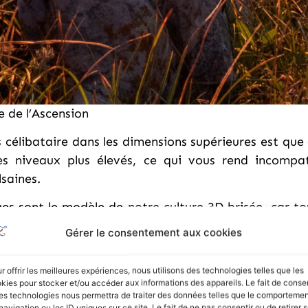
e de l’Ascension
es célibataire dans les dimensions supérieures est qu
s niveaux plus élevés, ce qui vous rend incompat
saines.
es sont le modèle de notre culture 3D brisée, car tou
és dans les relations de basse conscience, car la plu
Gérer le consentement aux cookies
alement et spirituellement endommagés de nombreuse
r offrir les meilleures expériences, nous utilisons des technologies telles que les
s des fréquences plus élevées ne rechercheront que
kies pour stocker et/ou accéder aux informations des appareils. Le fait de consen
t l’authenticité, l’honnêteté, la transparence, le respe
es technologies nous permettra de traiter des données telles que le comporteme
navigation ou les ID uniques sur ce site. Le fait de ne pas consentir ou de retirer 