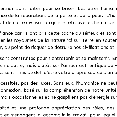
ension sont faites pour se briser. Les êtres humai
ience de la séparation, de la perte et de la peur. L’h
t de notre civilisation qu’elle retrouve le chemin de 
ance car ils ont pris cette tâche au sérieux et sont
ser les royaumes de la nature ici sur Terre en souten
er, au point de risquer de détruire nos civilisations e
sont construites pour s’entretenir et se maintenir. 
u’un d’autre, mais plutôt sur l’amour authentique d
 sentir mis au défi d’être votre propre source d’amou
essités, pas des luxes. Sans eux, l’humanité ne peut 
rconnexion, basé sur la compréhension de notre unité
mais occasionnelles et ne gaspillent pas d’énergie su
égalité et une profonde appréciation des rôles, de
 et s’engagent à accomplir le travail pour lequel i