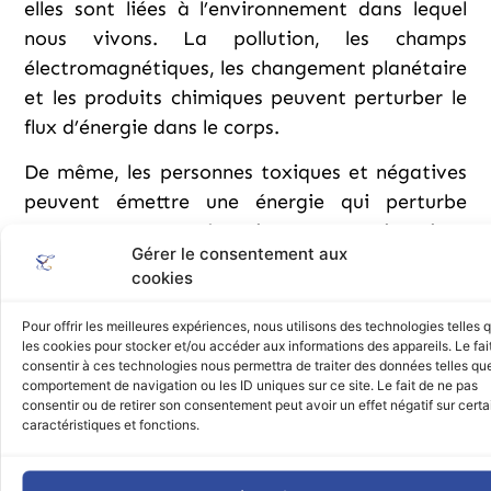
elles sont liées à l’environnement dans lequel
nous vivons. La pollution, les champs
électromagnétiques, les changement planétaire
et les produits chimiques peuvent perturber le
flux d’énergie dans le corps.
De même, les personnes toxiques et négatives
peuvent émettre une énergie qui perturbe
notre propre énergie. Les situations
Gérer le consentement aux
stressantes telles que les conflits ou les
cookies
problèmes au travail ou à la maison peuvent
également causer des blocages énergétiques.
Pour offrir les meilleures expériences, nous utilisons des technologies telles 
les cookies pour stocker et/ou accéder aux informations des appareils. Le fai
Les causes imprévues :
consentir à ces technologies nous permettra de traiter des données telles que
comportement de navigation ou les ID uniques sur ce site. Le fait de ne pas
Les traumatismes physiques, émotionnels ou
consentir ou de retirer son consentement peut avoir un effet négatif sur cert
mentaux peuvent laisser des traces
caractéristiques et fonctions.
énergétiques qui perturbent l’équilibre normal
du corps. De même, certaines maladies