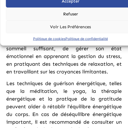
Accepter
peuvent affecter le flux d’énergie dans le corps.
Refuser
Pour prévenir ou traiter le déséquilibre
énergétique, il est important d’adopter un
Voir Les Préférences
mode de vie sain qui inclut une alimentation
Politique de cookies
Politique de confidentialité
équilibrée, de l’exercice physique régulier et un
sommeil suffisant, de gérer son état
émotionnel en apprenant la gestion du stress,
en pratiquant des techniques de relaxation, et
en travaillant sur les croyances limitantes.
Les techniques de guérison énergétique, telles
que la méditation, le yoga, la thérapie
énergétique et la pratique de la gratitude
peuvent aider à rétablir l’équilibre énergétique
du corps. En cas de déséquilibre énergétique
important, il est recommandé de consulter un