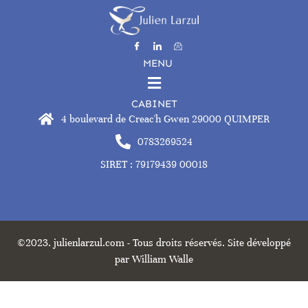
MENU
CABINET
4 boulevard de Creac'h Gwen 29000 QUIMPER
0783269524
SIRET : 79179439 00018
©2023. julienlarzul.com - Tous droits réservés. Site développé
par William Walle