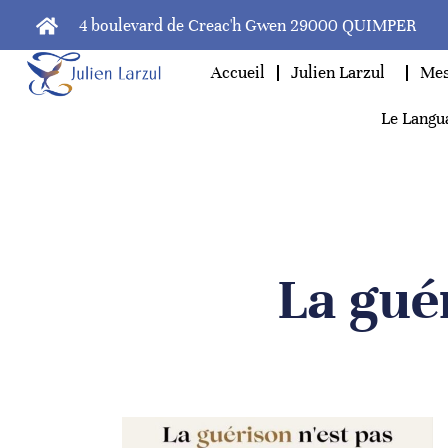
4 boulevard de Creac'h Gwen 29000 QUIMPER
Accueil
Julien Larzul
Mes
Le Langu
La gué