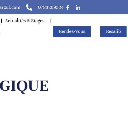
larzul.com
0783269524
Actualités & Stages
Rendez-Vous
Resalib
t
MAGIQUE