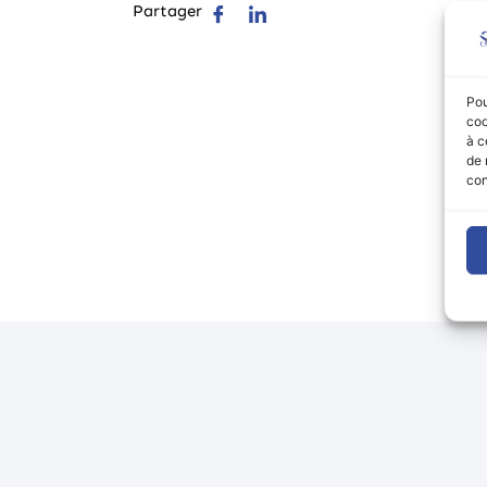
Partager
Pou
coo
à c
de 
con