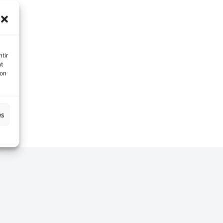
tir
nt
son
es