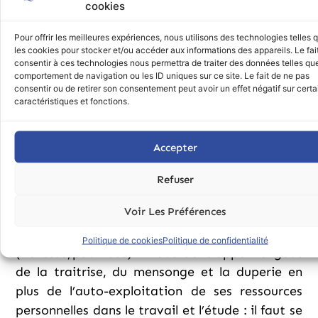
de soumission, une façon d’être en « recul » au
cookies
niveau de l’estomac, un « repli » de l’énergie
Pour offrir les meilleures expériences, nous utilisons des technologies telles 
vers le bas qui dénonce leur condition en plus
les cookies pour stocker et/ou accéder aux informations des appareils. Le fai
de leurs vêtements et de leur apparence
consentir à ces technologies nous permettra de traiter des données telles que
comportement de navigation ou les ID uniques sur ce site. Le fait de ne pas
globale. Si l’on considère l’effet de syntonie et
consentir ou de retirer son consentement peut avoir un effet négatif sur cert
d’équilibre en fréquentant des gens
caractéristiques et fonctions.
déséquilibrés, on le devient soi-même par effet
d’osmose.
Accepter
Dans ce cas, « l’argent appelle l’argent », hélas,
il n’est pas une promesse d’équilibre ni de santé
Refuser
intérieure, il est neutre, comme je l’ai déjà dit.
Voir Les Préférences
Or, pour obtenir de l’argent dans une société
qui fonctionne sur l’équilibre entre les extrêmes
Politique de cookies
Politique de confidentialité
(richesse/pauvreté) il faut développer le gout
de la traitrise, du mensonge et la duperie en
plus de l’auto-exploitation de ses ressources
personnelles dans le travail et l’étude : il faut se