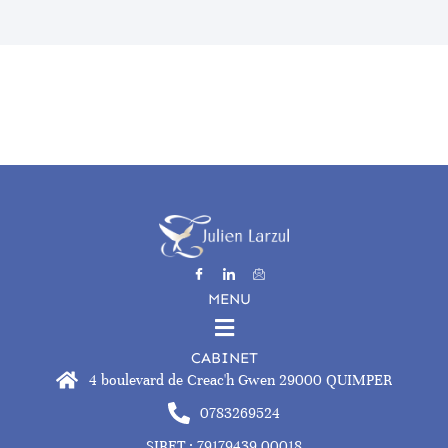
MENU
CABINET
4 boulevard de Creac'h Gwen 29000 QUIMPER
0783269524
SIRET : 79179439 00018