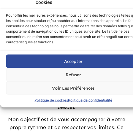
ne sont pas juste un bout de peau qui nous
cookies
embête ou gêne. Mais elles sont surtout une
Pour offrir les meilleures expériences, nous utilisons des technologies telles 
signification d’un mal à dit. (Maladie)
les cookies pour stocker et/ou accéder aux informations des appareils. Le fai
consentir à ces technologies nous permettra de traiter des données telles que
Une écoute attentive du thérapeute va
comportement de navigation ou les ID uniques sur ce site. Le fait de ne pas
consentir ou de retirer son consentement peut avoir un effet négatif sur cert
permettre de venir mettre du sens sur celle-ci,
caractéristiques et fonctions.
comme un détective qui écouterait chaque
détail de votre vie afin de trouver la cause de
Accepter
votre symptôme.
En utilisant cette mise en parole, nous pouvons
Refuser
commencer un travail collaboratif en passant
Voir Les Préférences
par un soin énergétique ou par des expériences
psychothérapeutiques en fonction de votre
Politique de cookies
Politique de confidentialité
besoin.
Mon objectif est de vous accompagner à votre
propre rythme et de respecter vos limites. Ce