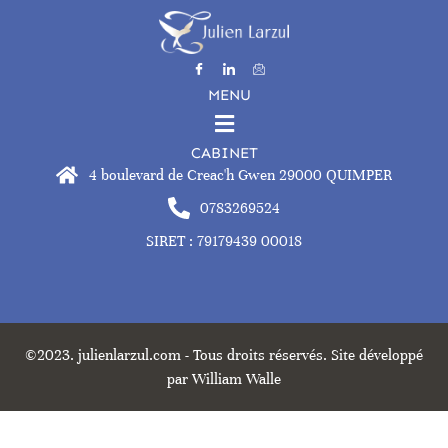
MENU
CABINET
4 boulevard de Creac'h Gwen 29000 QUIMPER
0783269524
SIRET : 79179439 00018
©2023. julienlarzul.com - Tous droits réservés. Site développé
par William Walle