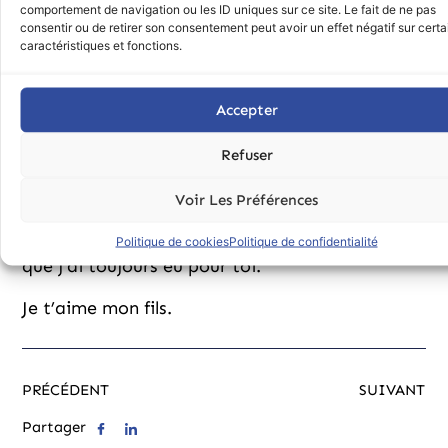
comportement de navigation ou les ID uniques sur ce site. Le fait de ne pas
que j’ai tenté de te préparer la route.
consentir ou de retirer son consentement peut avoir un effet négatif sur cert
caractéristiques et fonctions.
Donne moi un peu de ton temps, donne moi un
peu de ta patience, donne moi une épaule sur
Accepter
laquelle poser ma tête de la même façon que je
l’ai fait pour toi.
Refuser
Aide moi à avancer, aide moi à finir mes jours
Voir Les Préférences
avec amour et compréhension, en échange je
n’aurais que mon sourire et l’immense amour
Politique de cookies
Politique de confidentialité
que j’ai toujours eu pour toi.
Je t’aime mon fils.
PRÉCÉDENT
SUIVANT
Partager