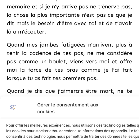
mémoire et si je n’y arrive pas ne t’énerve pas,
la chose la plus importante n’est pas ce que je
dit mais le besoin d’être avec toi et de t’avoir
là a m’écouter.
Quand mes jambes fatiguées n’arrivent plus à
tenir la cadence de tes pas, ne me considère
pas comme un boulet, viens vers moi et offre
moi la force de tes bras comme je l’ai fait
lorsque tu as fait tes premiers pas.
Quand je dis que j’aimerais être mort, ne te
fâche pas, un jour tu comprendras se qui me
Gérer le consentement aux
pousse à le dire. Essaie de comprendre qu’à
cookies
mon âge on ne vit pas on survie.
Pour offrir les meilleures expériences, nous utilisons des technologies telles 
Un jour, tu découvriras que malgré mes erreurs
les cookies pour stocker et/ou accéder aux informations des appareils. Le fai
consentir à ces technologies nous permettra de traiter des données telles que
je n’ai toujours voulu que le meilleur pour toi,