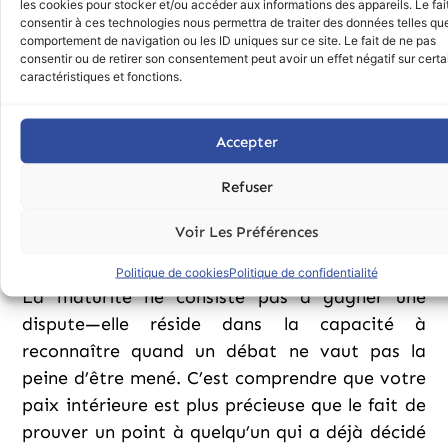
les cookies pour stocker et/ou accéder aux informations des appareils. Le fai
qui valorise la croissance et la compréhension,
consentir à ces technologies nous permettra de traiter des données telles que
peut être enrichissant—même si vous n’êtes
comportement de navigation ou les ID uniques sur ce site. Le fait de ne pas
consentir ou de retirer son consentement peut avoir un effet négatif sur cert
pas d’accord. Mais essayer de raisonner avec
caractéristiques et fonctions.
une personne qui refuse de voir au-delà de ses
propres croyances ? C’est comme parler à un
Accepter
mur. Peu importe combien de logique ou de
vérité vous apportez, elle détournera,
Refuser
minimisera ou rejettera vos paroles, non pas
parce que vous avez tort, mais parce qu’elle
Voir Les Préférences
refuse de voir une autre réalité.
Politique de cookies
Politique de confidentialité
La maturité ne consiste pas à gagner une
dispute—elle réside dans la capacité à
reconnaître quand un débat ne vaut pas la
peine d’être mené. C’est comprendre que votre
paix intérieure est plus précieuse que le fait de
prouver un point à quelqu’un qui a déjà décidé