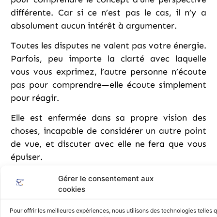
différente. Car si ce n’est pas le cas, il n’y a
absolument aucun intérêt à argumenter.
Toutes les disputes ne valent pas votre énergie.
Parfois, peu importe la clarté avec laquelle
vous vous exprimez, l’autre personne n’écoute
pas pour comprendre—elle écoute simplement
pour réagir.
Elle est enfermée dans sa propre vision des
choses, incapable de considérer un autre point
de vue, et discuter avec elle ne fera que vous
épuiser.
Il y a une grande différence entre une
Gérer le consentement aux
cookies
discussion saine et un débat inutile.
Un échange avec quelqu’un d’ouvert d’esprit,
Pour offrir les meilleures expériences, nous utilisons des technologies telles 