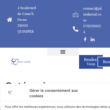
4 boulevard
contact@jul
de Creac'h
ienlarzul.co
Gwen
m
29000
078326952
QUIMPER
4
Rendez-
Julien Larzul
Mes Propositions / Formations
Fonctionnement Du Cabinet
Actualités & Stages
Res
Vous
Catégories
Gérer le consentement aux
cookies
Aucun Catégories
Pour offrir les meilleures expériences, nous utilisons des technologies telles 