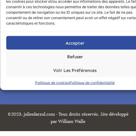
les cookies pour stocker et/ou accéder aux informations des appareils. Le fai
consentir à ces technologies nous permettra de traiter des données telles que
comportement de navigation ou les ID uniques sur ce site. Le fait de ne pas
consentir ou de retirer son consentement peut avoir un effet négatif sur cert
caractéristiques et fonctions.
MENU
Accepter
CABINET
Refuser
4 boulevard de Creac'h Gwen 29000 QUIMPER
0783269524
Voir Les Préférences
SIRET : 79179439 00018
Politique de cookies
Politique de confidentialité
©2023. julienlarzul.com - Tous droits réservés. Site développé
par William Walle